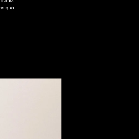
íntimo.
es que