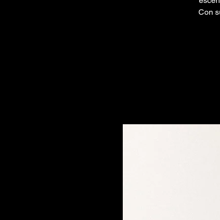
escena
Con s