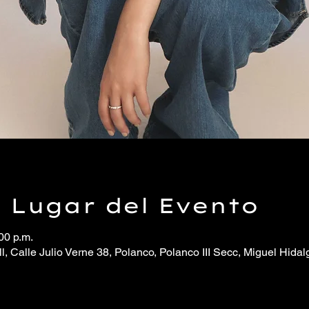
y Lugar del Evento
00 p.m.
, Calle Julio Verne 38, Polanco, Polanco III Secc, Miguel Hida